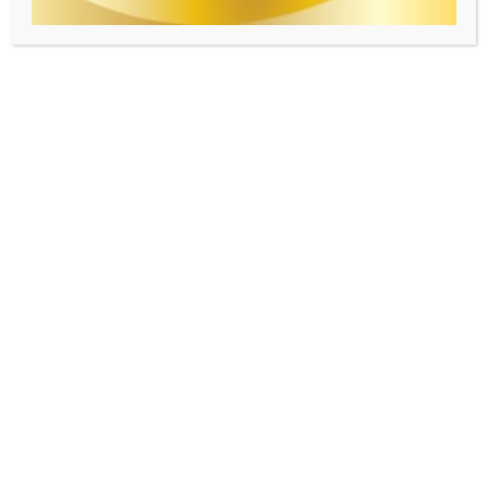
รพ.สระบุรี เก็บดวงตา (31 ธันวาคม
2564)
ข่าวผู้บริจาคดวงตา
,
ปี 2564
/
admin
ศูนย์ดวงตาสภากาชาดไทย ขอขอบคุณผู้บริจาคดวงตา วันที่ 31 […]
Read More »
รพ.ศรี
สังวร
สุโขทัย
เก็บ
ดวงตา
(24
ธันวาคม
2564)