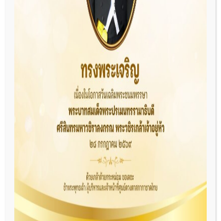
รพ.สระบุรี
เก็บ
ดวงตา
(31
ธันวาคม
2564)