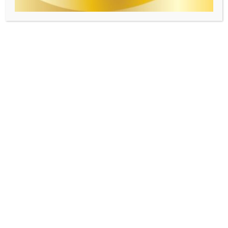
(ขอขอบคุณข้อมูลและภาพข่าวจากโรงพยาบาลเจ้าพระยาอภัย
ภูเบศร จังหวัดปราจีนบุรี)
ร่วมแสดงความจำนงบริจาคดวงตาผ่าน แอปพลิเคชัน
“บริจาคดวงตา-อวัยวะ” หรือ
https://eyeorgandonate.redcross.or.th
#พลังแห่งการให้สู่ตาสดใสของผู้รับ
#บุญจักษุ
#ศูนย์ดวงตา
#บริจาคดวงตา
#บริจาคอวัยวะ
#สภากาชาดไทย
#ดวงตา
#เป็นบุญตา
#ดวงตาสดใส
#ปลูกถ่ายกระจกตา
#บริจาคดวงตา
ได้บุญ
จำนวนผู้เข้าชม :
444
←
Previous เรื่อง
Next เรื่อง
→
Leave a Comment
อีเมลของคุณจะไม่แสดงให้คนอื่นเห็น
ช่องข้อมูลจำเป็นถูกทำ
เครื่องหมาย
*