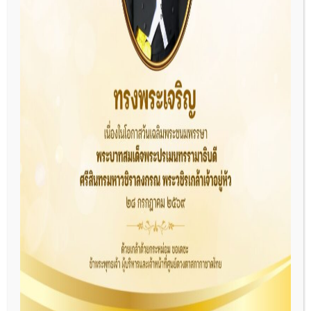
aekman_ju@hotmail.com
วันที่ 19 มกราคม 2569 ศูนย์ดวงตาสภากาชาดไทย ขอ
ขอบคุณผู้บริจาคและครอบครัวที่ร่วมสร้างกุศลที่ยิ่งใหญ่ด้วยการ
บริจาคดวงตาและอวัยวะให้แก่สภากาชาดไทย เพื่อนำไปช่วย
เหลือผู้ป่วย โดยมีผู้บริหารโรงพยาบาลเจ้าพระยาอภัยภูเบศรและ
พยาบาล ร่วมแสดงความอาลัย พร้อมมอบพวงหรีดเคารพศพให้
แก่ครอบครัวผู้บริจาค ณ โรงพยาบาลเจ้าพระยาอภัยภูเบศร
จังหวัดปราจีนบุรี (ขอขอบคุณข้อมูลและภาพข่าวจากโรง